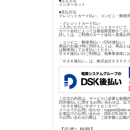
■注文方法
インターネット
■支払方法
クレジットカード払い、コンビニ・郵便局
・クレジットカード払い
ご入力いただいたクレジットカードにて、
カード会社によっては最低限度額がござ
詳しくは、ご利用のカード会社へ直接お
・コンビニ・郵便局払い（DSK後払い）
商品のお届け時に同封もしくは、商品とは
は郵便局にてお支払いください。
ＤＳＫ後払いのご利用は、他事業者様にお
「ＤＳＫ後払い」は、株式会社ＤＳテク
ご注文の内容は、サービスに必要な範囲
DSK後払いに関するお問い合わせは、以
《ＤＳＫ後払いサポートセンター》
メールでのお問い合わせ：support@dsk-atob
お電話でのお問い合わせ：058-279-3474（
※お問い合わせの際は、ご請求書に記載
【引渡し時期】