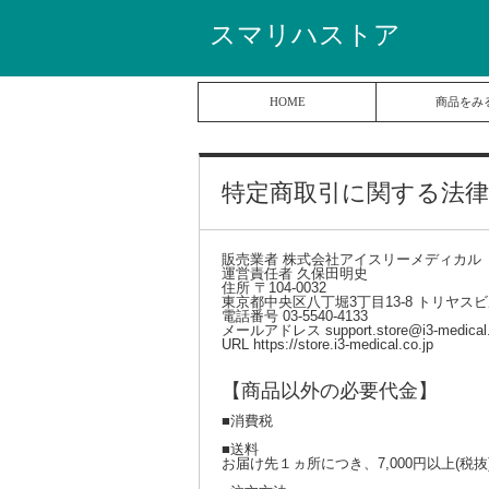
スマリハストア
HOME
商品をみ
特定商取引に関する法
販売業者 株式会社アイスリーメディカル
運営責任者 久保田明史
住所 〒104-0032
東京都中央区八丁堀3丁目13-8 トリヤスビ
電話番号 03-5540-4133
メールアドレス support.store@i3-medical.
URL https://store.i3-medical.co.jp
【商品以外の必要代金】
■消費税
■送料
お届け先１ヵ所につき、7,000円以上(税